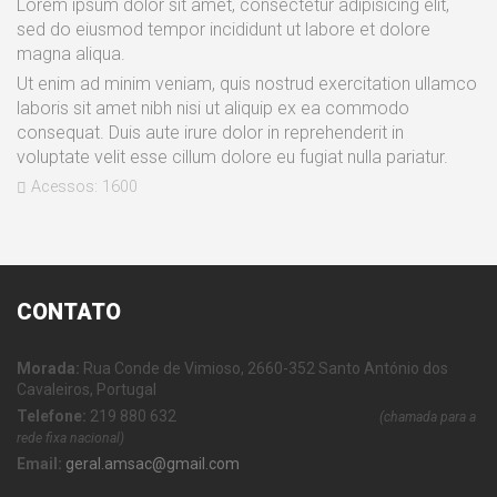
Lorem ipsum dolor sit amet, consectetur adipisicing elit,
sed do eiusmod tempor incididunt ut labore et dolore
magna aliqua.
Ut enim ad minim veniam, quis nostrud exercitation ullamco
laboris sit amet nibh nisi ut aliquip ex ea commodo
consequat. Duis aute irure dolor in reprehenderit in
voluptate velit esse cillum dolore eu fugiat nulla pariatur.
Acessos: 1600
CONTATO
Morada:
Rua Conde de Vimioso, 2660-352 Santo António dos
Cavaleiros, Portugal
Telefone:
219 880 632
(chamada para a
rede fixa nacional)
Email:
geral.amsac@gmail.com