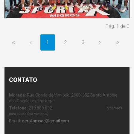
Pág. 1 de 3
1
2
3
CONTATO
Morada:
Rua Conde de Vimioso, 2660-352 Santo António
dos Cavaleiros, Portugal
Telefone:
219 880 632
(chamada
para a rede fixa nacional)
Email:
geral.amsac@gmail.com