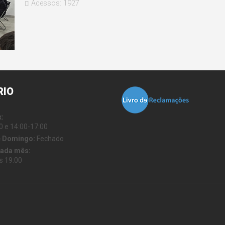
Acessos: 1927
RIO
x:
0 e 14:00-17:00
e Domingo:
Fechado
cada mês:
s 19:00