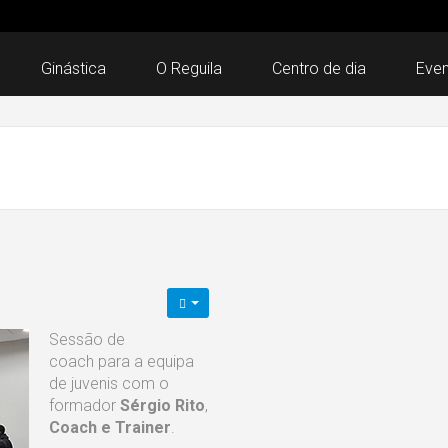
Ginástica
O Reguila
Centro de dia
Eve
Sessão de
coach para a equipa
de juvenis com o
formador
Sérgio Rito
,
Coach e Trainer
.