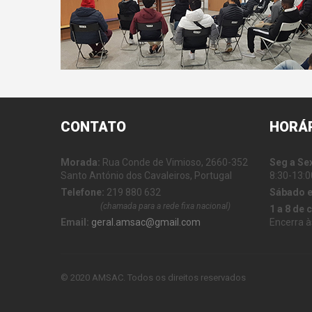
CONTATO
HORÁ
Morada:
Rua Conde de Vimioso, 2660-352
Seg a Se
Santo António dos Cavaleiros, Portugal
8:30-13:0
Telefone:
219 880 632
Sábado 
(chamada para a rede fixa nacional)
1 a 8 de 
Email:
geral.amsac@gmail.com
Encerra à
© 2020 AMSAC. Todos os direitos reservados